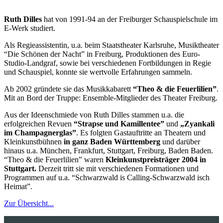
Ruth Dilles
hat von 1991-94 an der Freiburger Schauspielschule im
E-Werk studiert.
Als Regieassistentin, u.a. beim Staatstheater Karlsruhe, Musiktheater
“Die Schönen der Nacht” in Freiburg, Produktionen des Euro-
Studio-Landgraf, sowie bei verschiedenen Fortbildungen in Regie
und Schauspiel, konnte sie wertvolle Erfahrungen sammeln.
Ab 2002 gründete sie das Musikkabarett
“Theo & die Feuerlilien”
.
Mit an Bord der Truppe: Ensemble-Mitglieder des Theater Freiburg.
Aus der Ideenschmiede von Ruth Dilles stammen u.a. die
erfolgreichen Revuen
“Strapse und Kamillentee”
und
„Zyankali
im
Champagnerglas”
. Es folgten Gastauftritte an Theatern und
Kleinkunstbühnen
in ganz Baden Württemberg
und darüber
hinaus u.a. München, Frankfurt, Stuttgart, Freiburg, Baden Baden.
“Theo & die Feuerlilien” waren
Kleinkunstpreisträger 2004 in
Stuttgart.
Derzeit tritt sie mit verschiedenen Formationen und
Programmen auf u.a. “Schwarzwald is Calling-Schwarzwald isch
Heimat”.
Zur Übersicht...