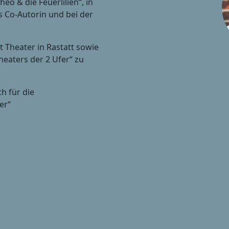
o & die Feuerlilien“, in
ls Co-Autorin und bei der
it Theater in Rastatt sowie
eaters der 2 Ufer“ zu
h für die
er“