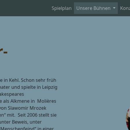
Spielplan
Unsere Bühnen
Kon
r-
e in Kehl. Schon sehr früh
ater und spielte in Leipzig
hakespeares
e als Alkmene in Molières
 von Slawomir Mrozek
 mit. Seit 2006 stellt sie
 unter Beweis, unter
 Menschenfeind“ in einer