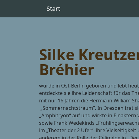
Start
Silke Kreutze
Bréhier
wurde in Ost-Berlin geboren und lebt heut
entdeckte sie ihre Leidenschaft für das The
mit nur 16 Jahren die Hermia in William S
„Sommernachtstraum“. In Dresden trat si
„Amphitryon“ auf und wirkte in Einaktern
sowie Frank Wedekinds „Frühlingserwachen“
im „Theater der 2 Ufer“ ihre Vielseitigkeit
anderem in der Rolle der Célimène in „Der