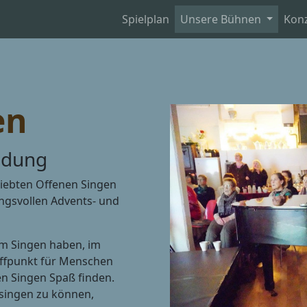
Spielplan
Unsere Bühnen
Kon
en
ladung
liebten Offenen Singen
ngsvollen Advents- und
 am Singen haben, im
reffpunkt für Menschen
en Singen Spaß finden.
 singen zu können,