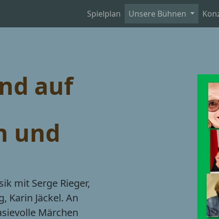
Spielplan
Unsere Bühnen
Kon
nd auf
h und
k mit Serge Rieger,
, Karin Jäckel. An
asievolle Märchen