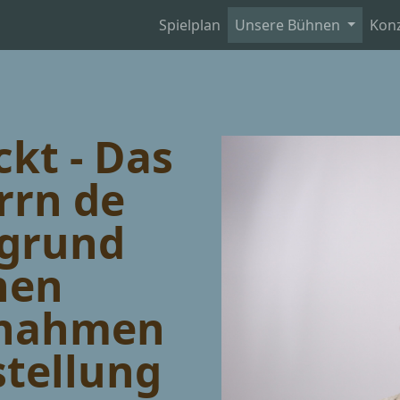
Spielplan
Unsere Bühnen
Kon
kt - Das
rrn de
fgrund
hen
snahmen
stellung