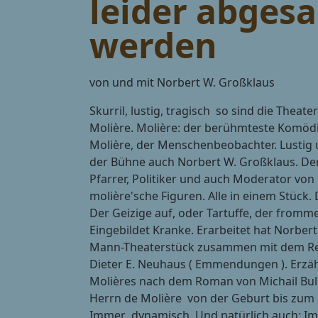
leider abgesa
werden
von und mit Norbert W. Großklaus
Skurril, lustig, tragisch  so sind die Thea
Molière. Molière: der berühmteste Komödi
Molière, der Menschenbeobachter. Lustig un
der Bühne auch Norbert W. Großklaus. Der
Pfarrer, Politiker und auch Moderator von 
molière'sche Figuren. Alle in einem Stück.
Der Geizige auf, oder Tartuffe, der from
Eingebildet Kranke. Erarbeitet hat Norber
Mann-Theaterstück zusammen mit dem Re
Dieter E. Neuhaus ( Emmendungen ). Erzä
Molières nach dem Roman von Michail Bul
Herrn de Molière  von der Geburt bis zum 
Immer dynamisch. Und natürlich auch: Imm