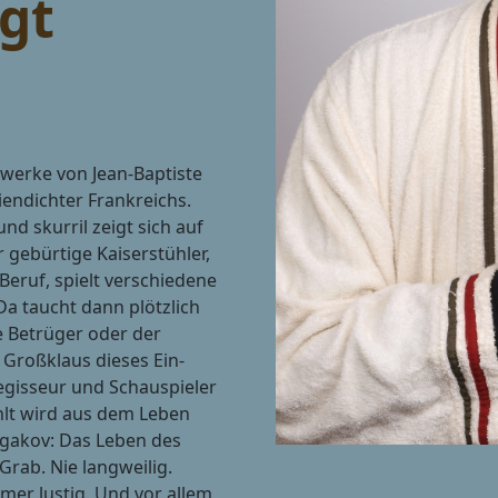
gt
terwerke von Jean-Baptiste
endichter Frankreichs.
d skurril zeigt sich auf
 gebürtige Kaiserstühler,
Beruf, spielt verschiedene
 Da taucht dann plötzlich
me Betrüger oder der
t Großklaus dieses Ein-
gisseur und Schauspieler
hlt wird aus dem Leben
gakov: Das Leben des
Grab. Nie langweilig.
er lustig. Und vor allem