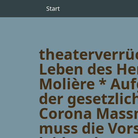
Start
theaterverrüc
Leben des He
Molière * Au
der gesetzlic
Corona Mas
muss die Vor