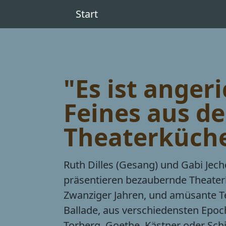
Start
"Es ist angeri
Feines aus de
Theaterküch
Ruth Dilles (Gesang) und Gabi Jech
präsentieren bezaubernde Theaterli
Zwanziger Jahren, und amüsante Text
Ballade, aus verschiedensten Epoch
Torberg, Goethe, Kästner oder Schil