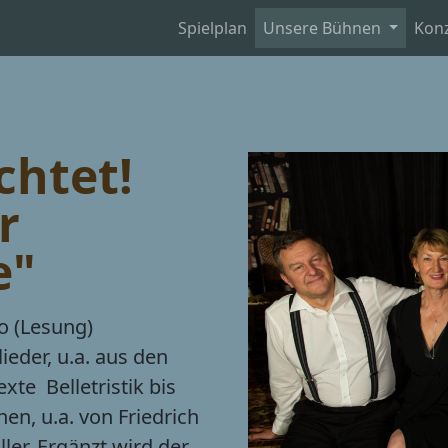
Spielplan
Unsere Bühnen
Kon
chtet!
r
e"
o (Lesung)
eder, u.a. aus den
e  Belletristik bis
en, u.a. von Friedrich
ler. Ergänzt wird der