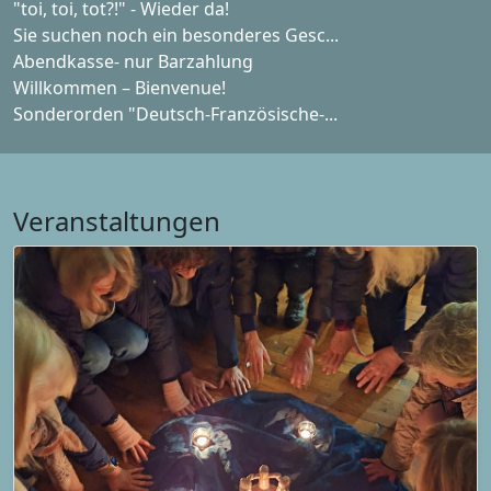
"toi, toi, tot?!" - Wieder da!
Sie suchen noch ein besonderes Gesc...
Abendkasse- nur Barzahlung
Willkommen – Bienvenue!
Sonderorden "Deutsch-Französische-...
Veranstaltungen