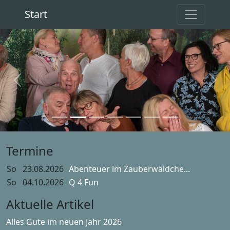
Start
Previous
Next
Termine
So
23.08.2026
Abenteuer im Zauberwäldche...
So
04.10.2026
Q 4 Fun
Aktuelle Artikel
Alles Gute im neuen Jahr 2026