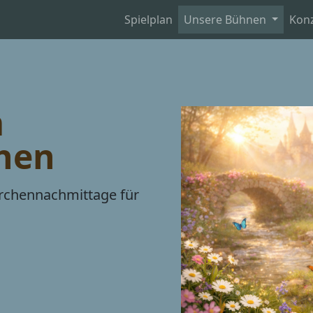
Spielplan
Unsere Bühnen
Kon
m
hen
rchennachmittage für