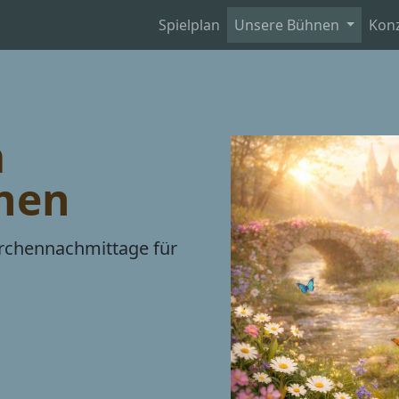
Spielplan
Unsere Bühnen
Kon
m
hen
rchennachmittage für