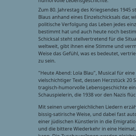
humorvolle Lebensgeschichte.
Zum 80. Jahrestag des Kriegsendes 1945 ste
Blaus anhand eines Einzelschicksals dar, 
politische Verfolgung das Leben jedes ein
bestimmt hat und auch heute noch bestim
Schicksal steht stellvertretend für die Sit
weltweit, gibt ihnen eine Stimme und vermi
Weise das Gefühl, was es bedeutet, vertr
zu sein.
"Heute Abend: Lola Blau", Musical für eine 
vielschichtiger Text, dessen Herzstück 20 S
tragisch-humorvolle Lebensgeschichte ei
Schauspielerin, die 1938 vor den Nazis flü
Mit seinen unvergleichlichen Liedern erzäh
bissig-satirische Weise, und dabei fast au
einer jüdischen Künstlerin in die Emigratio
und die bittere Wiederkehr in eine Heimat,