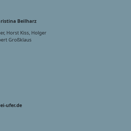
ristina Beilharz
r, Horst Kiss, Holger
rbert Großklaus
ei-ufer.de