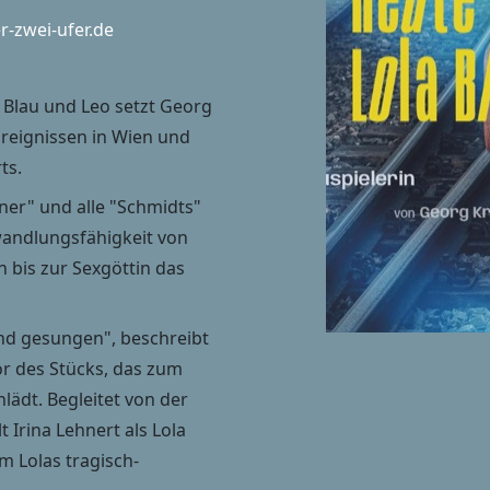
r-zwei-ufer.de
 Blau und Leo setzt Georg
Ereignissen in Wien und
ts.
ner" und alle "Schmidts"
wandlungsfähigkeit von
bis zur Sexgöttin das
und gesungen", beschreibt
or des Stücks, das zum
ädt. Begleitet von der
 Irina Lehnert als Lola
m Lolas tragisch-