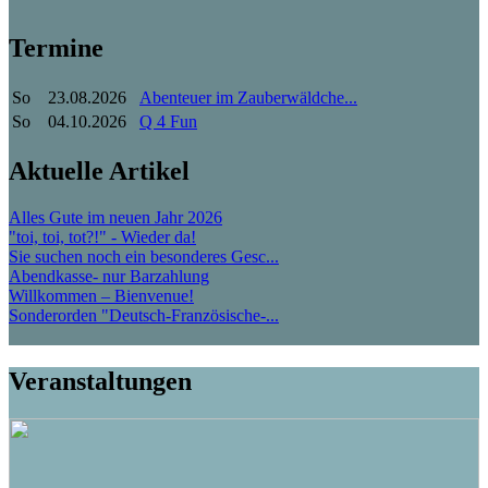
Termine
So
23.08.2026
Abenteuer im Zauberwäldche...
So
04.10.2026
Q 4 Fun
Aktuelle Artikel
Alles Gute im neuen Jahr 2026
"toi, toi, tot?!" - Wieder da!
Sie suchen noch ein besonderes Gesc...
Abendkasse- nur Barzahlung
Willkommen – Bienvenue!
Sonderorden "Deutsch-Französische-...
Veranstaltungen