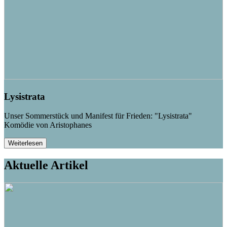
Lysistrata
Unser Sommerstück und Manifest für Frieden: "Lysistrata"
Komödie von Aristophanes
Weiterlesen
Aktuelle Artikel