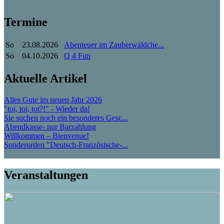
Termine
So
23.08.2026
Abenteuer im Zauberwäldche...
So
04.10.2026
Q 4 Fun
Aktuelle Artikel
Alles Gute im neuen Jahr 2026
"toi, toi, tot?!" - Wieder da!
Sie suchen noch ein besonderes Gesc...
Abendkasse- nur Barzahlung
Willkommen – Bienvenue!
Sonderorden "Deutsch-Französische-...
Veranstaltungen