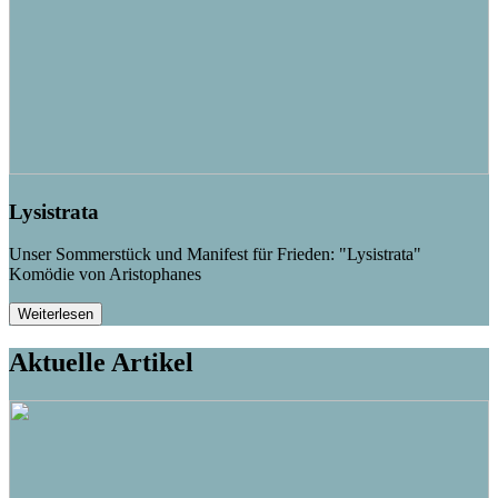
Lysistrata
Unser Sommerstück und Manifest für Frieden: "Lysistrata"
Komödie von Aristophanes
Weiterlesen
Aktuelle Artikel