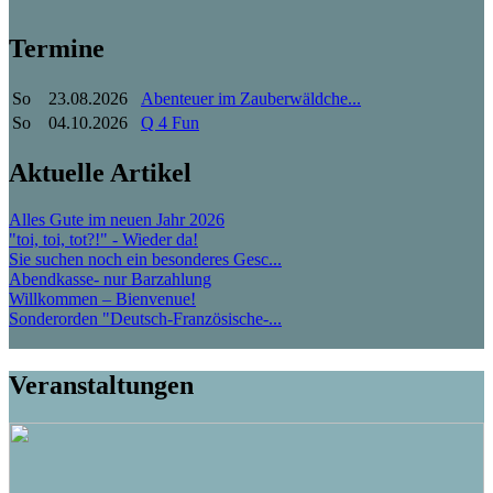
Termine
So
23.08.2026
Abenteuer im Zauberwäldche...
So
04.10.2026
Q 4 Fun
Aktuelle Artikel
Alles Gute im neuen Jahr 2026
"toi, toi, tot?!" - Wieder da!
Sie suchen noch ein besonderes Gesc...
Abendkasse- nur Barzahlung
Willkommen – Bienvenue!
Sonderorden "Deutsch-Französische-...
Veranstaltungen