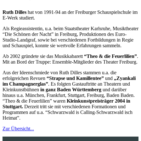
Ruth Dilles
hat von 1991-94 an der Freiburger Schauspielschule im
E-Werk studiert.
Als Regieassistentin, u.a. beim Staatstheater Karlsruhe, Musiktheater
“Die Schönen der Nacht” in Freiburg, Produktionen des Euro-
Studio-Landgraf, sowie bei verschiedenen Fortbildungen in Regie
und Schauspiel, konnte sie wertvolle Erfahrungen sammeln.
Ab 2002 gründete sie das Musikkabarett
“Theo & die Feuerlilien”
.
Mit an Bord der Truppe: Ensemble-Mitglieder des Theater Freiburg.
Aus der Ideenschmiede von Ruth Dilles stammen u.a. die
erfolgreichen Revuen
“Strapse und Kamillentee”
und
„Zyankali
im
Champagnerglas”
. Es folgten Gastauftritte an Theatern und
Kleinkunstbühnen
in ganz Baden Württemberg
und darüber
hinaus u.a. München, Frankfurt, Stuttgart, Freiburg, Baden Baden.
“Theo & die Feuerlilien” waren
Kleinkunstpreisträger 2004 in
Stuttgart.
Derzeit tritt sie mit verschiedenen Formationen und
Programmen auf u.a. “Schwarzwald is Calling-Schwarzwald isch
Heimat”.
Zur Übersicht...